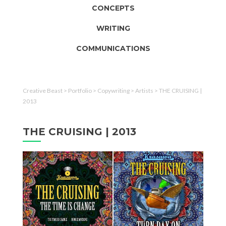
CONCEPTS
WRITING
COMMUNICATIONS
Creative Beast
>
Portfolio
>
Copywriting
>
Artists
>
THE CRUISING |
2013
THE CRUISING | 2013