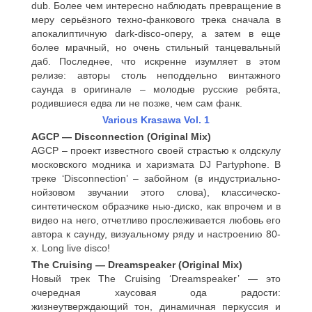
dub. Более чем интересно наблюдать превращение в
меру серьёзного техно-фанкового трека сначала в
апокалиптичную dark-disco-оперу, а затем в еще
более мрачный, но очень стильный танцевальный
даб. Последнее, что искренне изумляет в этом
релизе: авторы столь неподдельно винтажного
саунда в оригинале – молодые русские ребята,
родившиеся едва ли не позже, чем сам фанк.
Various Krasawa Vol. 1
AGCP — Disconnection (Original Mix)
AGCP – проект известного своей страстью к олдскулу
московского модника и харизмата DJ Partyphone. В
треке ‘Disconnection’ – забойном (в индустриально-
нойзовом звучании этого слова), классическо-
синтетическом образчике нью-диско, как впрочем и в
видео на него, отчетливо прослеживается любовь его
автора к саунду, визуальному ряду и настроению 80-
х. Long live disco!
The Cruising — Dreamspeaker (Original Mix)
Новый трек The Cruising ‘Dreamspeaker’ — это
очередная хаусовая ода радости:
жизнеутверждающий тон, динамичная перкуссия и