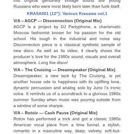
this original genuinely vintage sound are young
Russians who were most likely born later than funk itself.
KRASA001 (12″): Various Krasawa vol.1
V/A – AGCP — Disconnection (Original Mix)
AGCP is a project by DJ Partyphone, a charismatic
Moscow fashionist known for his passion for the old
school. His tough in the industrial and noise way
Disconnection piece is a classical synthetic sample of
new disco. As well as its video, it clearly shows the
producer’s love for the 1980s sound, visuals and overall
atmosphere. Long live disco!
V/A – The Cruising — Dreamspeaker (Original Mix)
Dreamspeaker, a new tack by The Cruising, is yet
another house ode to happiness with its uplifting tone,
dynamic percussion and analog solo by Juno I’s ironic
voice. It reminds us of a soundtrack to a glorious 1980s
summer Sunday when music was pouring outside from
a window of some sharpie.
V/A – Rotciv — Cash Pause (Original Mix)
Rotciv has performed a trick and got a classic 1980s
American vocal piece from a time funnel, a stylish,
romantic in a masculine way, deep, velvety, soft-but-