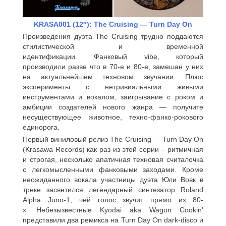
KRASA001 (12″): The Cruising — Turn Day On
Произведения дуэта The Cruising трудно поддаются
стилистической и временной
идентификации. Фанковый vibe, который
производили разве что в 70-е и 80-е, замешан у них
на актуальнейшем техновом звучании. Плюс
эксперименты с нетривиальными живыми
инструментами и вокалом, заигрывание с роком и
амбиции создателей нового жанра — получите
несуществующее животное, техно-фанко-роковог
о
единорога.
Первый виниловый релиз The Cruising — Turn Day On
(Krasawa Records) как раз из этой серии – ритмичная
и строгая, несколько апатичная техновая считалочка
с легкомысленными фанковыми заходами. Кроме
неожиданного вокала участницы дуэта Юли Вовк в
треке засветился легендарный синтезатор Roland
Alpha Juno-1, чей голос звучит прямо из 80-
х. Небезызвестные Kyodai aka Wagon Cookin’
представили два ремикса на Turn Day On dark-disco и