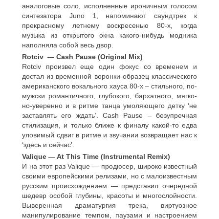
аналоговые соло, исполненные ироничным голосом
синтезатора Juno 1, напоминают саундтрек к
прекрасному летнему воскресенью 80-х, когда
музыка из открытого окна какого-нибудь модника
наполняла собой весь двор.
Rotciv — Cash Pause (Original Mix)
Rotciv произвел еще один фокус со временем и
достал из временной воронки образец классического
американского вокального хауса 80-х – стильного, по-
мужски романтичного, глубокого, бархатного, мягко-
но-уверенно и в ритме танца умоляющего детку ‘не
заставлять его ждать’. Cash Pause – безупречная
стилизация, и только ближе к финалу какой-то едва
уловимый сдвиг в ритме и звучании возвращает нас к
‘здесь и сейчас’.
Valique — At This Time (Instrumental Remix)
И на этот раз Valique — продюсер, широко известный
своими европейскими релизами, но с малоизвестным
русским происхождением — представил очередной
шедевр особой глубины, красоты и многослойности.
Выверенная драматургия трека, виртуозное
манипулирование темпом, паузами и настроением