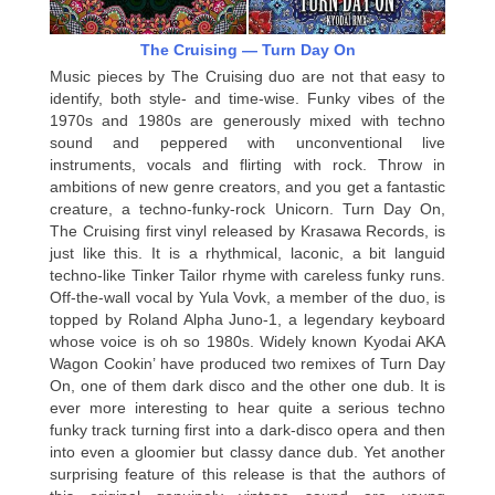
The Cruising — Turn Day On
Music pieces by The Cruising duo are not that easy to
identify, both style- and time-wise. Funky vibes of the
1970s and 1980s are generously mixed with techno
sound and peppered with unconventional live
instruments, vocals and flirting with rock. Throw in
ambitions of new genre creators, and you get a fantastic
creature, a techno-funky-rock Unicorn. Turn Day On,
The Cruising first vinyl released by Krasawa Records, is
just like this. It is a rhythmical, laconic, a bit languid
techno-like Tinker Tailor rhyme with careless funky runs.
Off-the-wall vocal by Yula Vovk, a member of the duo, is
topped by Roland Alpha Juno-1, a legendary keyboard
whose voice is oh so 1980s. Widely known Kyodai AKA
Wagon Cookin’ have produced two remixes of Turn Day
On, one of them dark disco and the other one dub. It is
ever more interesting to hear quite a serious techno
funky track turning first into a dark-disco opera and then
into even a gloomier but classy dance dub. Yet another
surprising feature of this release is that the authors of